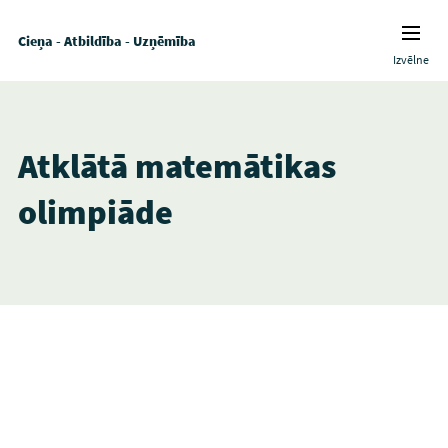
Cieņa - Atbildība - Uzņēmība
Izvēlne
Atklātā matemātikas
olimpiāde