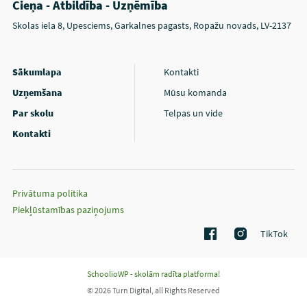
Cieņa - Atbildība - Uzņēmība
Skolas iela 8, Upesciems, Garkalnes pagasts, Ropažu novads, LV-2137
Sākumlapa
Kontakti
Uzņemšana
Mūsu komanda
Par skolu
Telpas un vide
Kontakti
Privātuma politika
Piekļūstamības paziņojums
TikTok
SchoolioWP - skolām radīta platforma!
© 2026 Turn Digital, all Rights Reserved