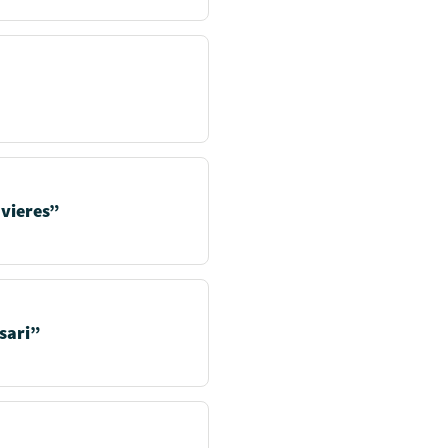
avieres”
sari”