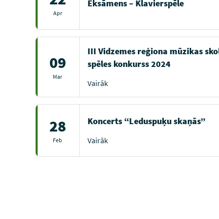
Eksāmens – Klavierspēle
Apr
III Vidzemes reģiona mūzikas sko
09
spēles konkurss 2024
Mar
Vairāk
Koncerts “Leduspuķu skaņās”
28
Vairāk
Feb