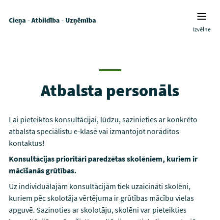
Cieņa - Atbildība - Uzņēmība
Izvēlne
Atbalsta personāls
Lai pieteiktos konsultācijai, lūdzu, sazinieties ar konkrēto
atbalsta speciālistu e-klasē vai izmantojot norādītos
kontaktus!
Konsultācijas prioritāri paredzētas skolēniem, kuriem ir
mācīšanās grūtības.
Uz individuālajām konsultācijām tiek uzaicināti skolēni,
kuriem pēc skolotāja vērtējuma ir grūtības mācību vielas
apguvē. Sazinoties ar skolotāju, skolēni var pieteikties