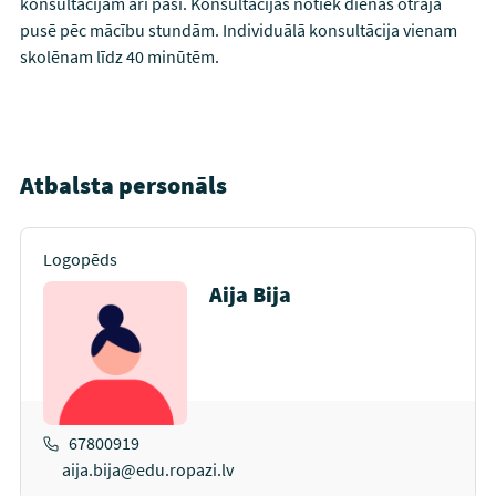
konsultācijām arī paši. Konsultācijas notiek dienas otrajā
pusē pēc mācību stundām. Individuālā konsultācija vienam
skolēnam līdz 40 minūtēm.
Atbalsta personāls
Logopēds
Aija Bija
67800919
aija.bija@edu.ropazi.lv