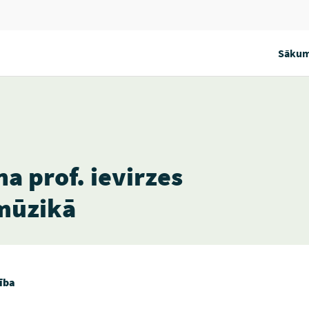
Sākum
a prof. ievirzes
mūzikā
ība